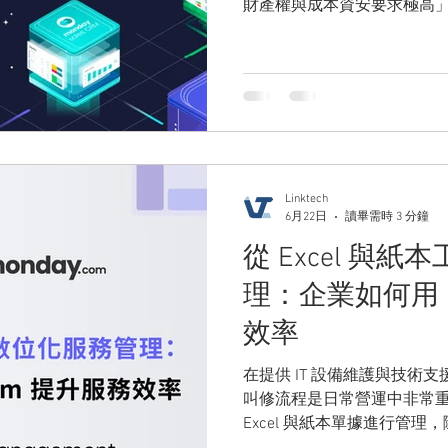
財產權與成本資安要求極高」的共通挑戰。
術的研發團隊，在日常營運中依
體群組與不即時的會議來追
的資訊準備時間，更讓關鍵
外洩的風險之中。
Linktech
6月22日
讀畢需時 3 分鐘
從 Excel 與
理：企業如何用 m
效率
在提供 IT 設備維護與技術
叫修流程是日常營運中非常
Excel 與紙本單據進行管