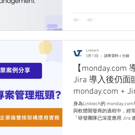
管理方式往往會逐漸成為營運效率的瓶頸。
企業應用案例，說明如何透過 m
理與維修工單系統，讓企業
Linktech
3月11日
讀畢需時 6 分鐘
【monday.c
Jira 導入後
monday.com 
應用實務
身為Linktech的 mond
與軟體開發商的過程中，經常收到
「研發團隊已深度應用 Jira 進
Sprint 規劃與 CI/CD
高階主管需要追蹤專案全局