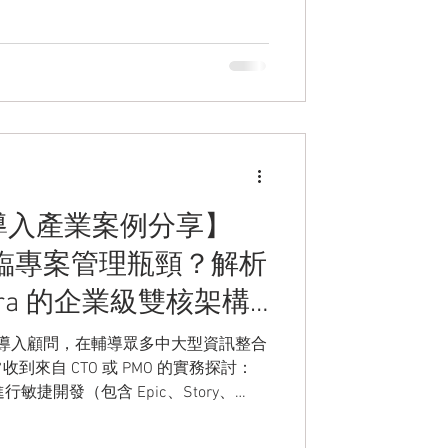
 本文將分享一個實際的
onday.com 建立完整的服務合約管
的服務管理流程全面數位化。
om 導入產業案例分享】
仍面臨專案管理瓶頸？解析
+ Jira 的企業級雙核架構
ay.com導入顧問，在輔導眾多中大型資訊整合
來自 CTO 或 PMO 的實務探討：
行敏捷開發（包含 Epic、Story、
 聯動），但在面對跨部門的緊急需求評估，或
時，內部流程仍常面臨資訊不同步的挑