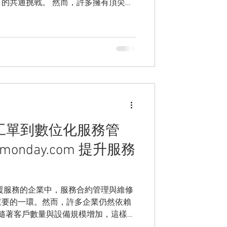
 然而，許多擁有頂尖技
然仰賴零散的 Excel 表單、通訊軟
蹤進度。這不僅大幅拉長了每週開會前
進度與核心機密暴露在溝通誤差與資料
紙本工單到數位化服務管
onday.com 提升服務
支援服務的企業中，服務合約管理與維修
重要的一環。然而，許多企業仍然依賴
理，隨著客戶數量與設備規模增加，這樣的