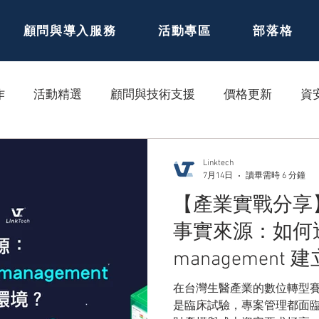
顧問與導入服務
活動專區
部落格
作
活動精選
顧問與技術支援
價格更新
資
Linktech
7月14日
讀畢需時 6 分鐘
【產業實戰分享
事實來源：如何透過 
managemen
環境？
在台灣生醫產業的數位轉型
是臨床試驗，專案管理都面