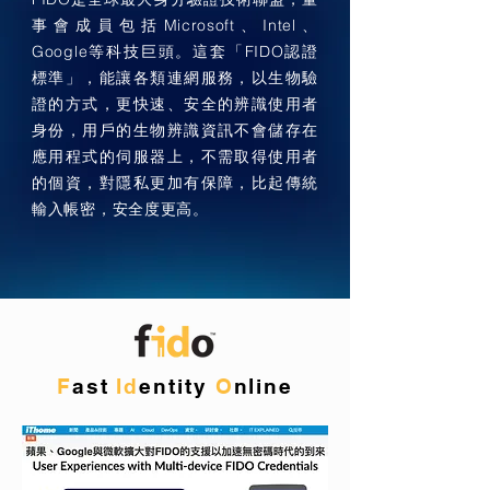
事會成員包括Microsoft、Intel、
Google等科技巨頭。這套「FIDO認證
標準」，能讓各類連網服務，以生物驗
證的方式，更快速、安全的辨識使用者
身份，用戶的生物辨識資訊不會儲存在
應用程式的伺服器上，不需取得使用者
的個資，對隱私更加有保障，比起傳統
輸入帳密，安全度更高。
F
ast
Id
entity
O
nline