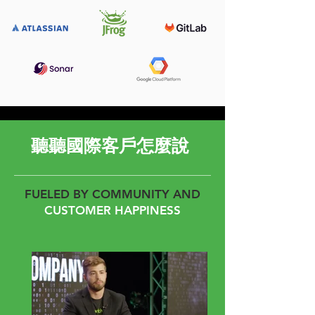
聽聽國際客戶怎麼說
FUELED BY COMMUNITY AND
CUSTOMER HAPPINESS