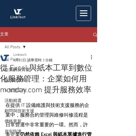
文章
All Posts
Linktech
All Posts
6月22日
讀畢需時 3 分鐘
從 Excel 與紙本工單到數位
企業解決方案
化服務管理：企業如何用
新消息速報
monday.com 提升服務效率
AI 智慧工作
活動精選
在提供 IT 設備維護與技術支援服務的企
顧問與技術支援
業中，服務合約管理與維修叫修流程是
價格更新
日常營運中非常重要的一環。然而，許
資安防護
多企業
仍然依賴 Excel 與紙本單據進行管