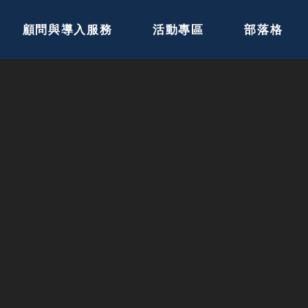
顧問與導入服務
活動專區
部落格
​世界第一的
品質和程式碼安全