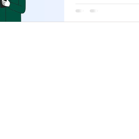
信您一定不陌生。 Linktech 要為大家帶來一個好消息：我們正式與
LINE WORKS 成為合作夥伴啦！ LINE WORKS 是在日本
一、專為企業打造的「企業
解決溝通效率的痛點呢？