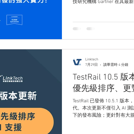
技研究機構 Gartner 在其最新發
象限報告中，Atlassian
行力」指標上獲得最高評價！反映
週期上的領先地位。
Linktech
7月29日
讀畢需時 4 分鐘
TestRail 10
優先級排序、更豐
TestRail 已發佈 10.5
代。本次更新不僅引入 AI
下的發布風險；更針對有大
API 功能，幫助團隊在繁忙的迭
亮點包括：AI 驅動的測試優