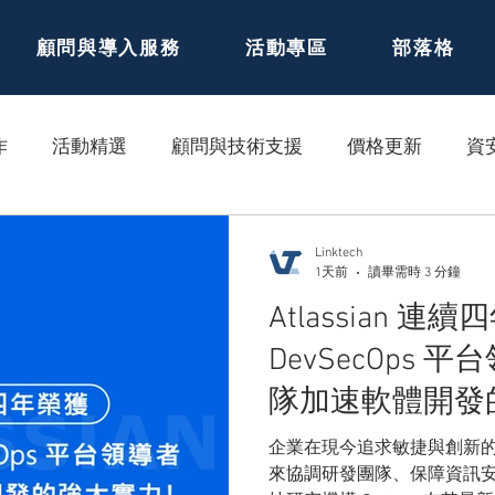
顧問與導入服務
活動專區
部落格
作
活動精選
顧問與技術支援
價格更新
資
Linktech
1天前
讀畢需時 3 分鐘
Atlassian 連續四
DevSecOps
隊加速軟體開發
企業在現今追求敏捷與創新
來協調研發團隊、保障資訊