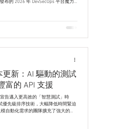
布的 2026 年 DevSecOps 平台魔力
 連續第四年榮獲評選為領導者，此次在「執
了 Atlassian 平台在軟體開發生命
.5 版本更新：AI 驅動的測試
富的 API 支援
.1 版本，宣告邁入更高效的「智慧測試」時
 測試優先級排序技術，大幅降低時間緊迫
規模自動化需求的團隊擴充了強大的
代中快速獲取精準數據。 本次三大
先級排序、API 功能與進階過濾擴充，