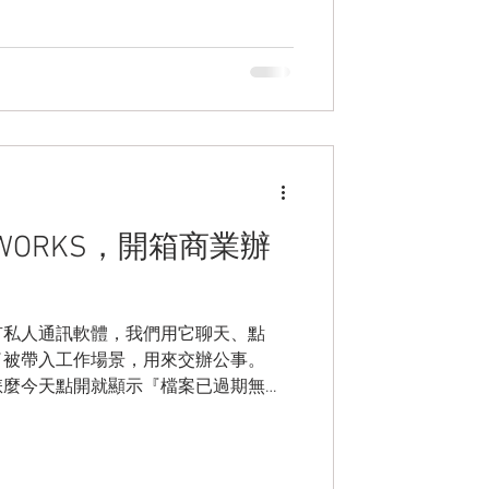
 工具。以下將逐一解析 TestRail 10.5.1
回歸測試、提升自動化彈性，並實現更
INE WORKS，開箱商業辦
有私人通訊軟體，我們用它聊天、點
了被帶入工作場景，用來交辦公事。
怎麼今天點開就顯示『檔案已過期無法
，結果他把所有客戶的聯絡管道和對話
相