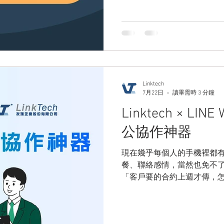
以及全新升級的 TestRail CLI
的核心功能，說明如何加速
流暢的整合。
Linktech
7月22日
讀畢需時 3 分鐘
Linktech × L
公協作神器
現在幾乎每個人的手機裡都
餐、聯絡感情，當然也免不
「客戶要的合約上週才傳，
下載』？」 「業務突然離職
紀錄也一起帶走了...」 「下班時間群組訊息還狂響，到底哪個才是
明天早上要交的緊急任務？」 這些時常在工作上演的崩潰場景，