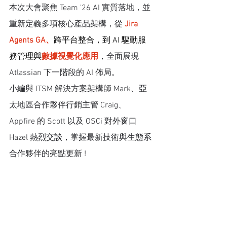
本次大會聚焦 Team ’26 AI 實質落地，並
重新定義多項核心產品架構，從
Jira 
Agents GA、
跨平台整合，到 AI 驅動服
務管理與
數據視覺化應用
，全面展現 
Atlassian 下一階段的 AI 佈局。
小編與 ITSM 解決方案架構師 Mark、亞
太地區合作夥伴行銷主管 Craig、
Appfire 的 Scott 以及 OSCi 對外窗口 
Hazel 熱烈交談，掌握最新技術與生態系
合作夥伴的亮點更新 !