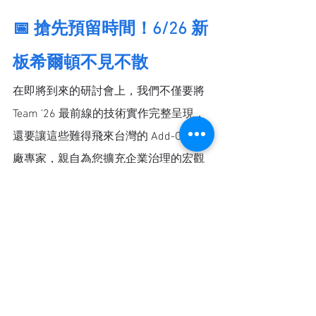
📅 搶先預留時間！6/26 新
板希爾頓不見不散
在即將到來的研討會上，我們不僅要將 
Team ’26 最前線的技術實作完整呈現，
還要讓這些難得飛來台灣的 Add-Ons 大
廠專家，親自為您擴充企業治理的宏觀
視野！
活動名稱
：2026 Linktech x 
Atlassian：AI 智馭未來，企業服務
的智慧化實踐研討會
活動日期
：2026 年 6 月 26 日 (五)
活動地點
：台北新板希爾頓酒店 