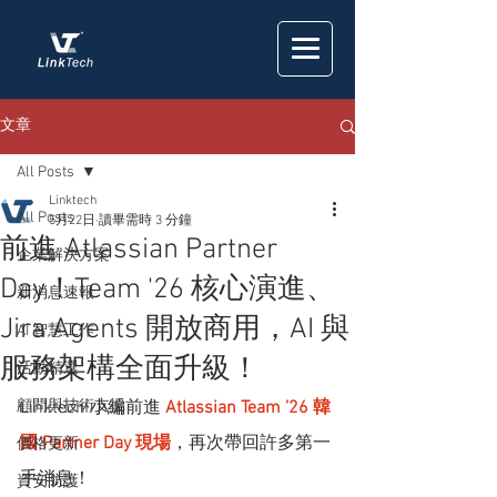
文章
All Posts
Linktech
All Posts
5月22日
讀畢需時 3 分鐘
前進 Atlassian Partner
企業解決方案
Day！Team '26 核心演進、
新消息速報
Jira Agents 開放商用，AI 與
AI 智慧工作
服務架構全面升級！
活動精選
顧問與技術支援
Linktech 小編前進 
Atlassian Team ’26 韓
國 Partner Day 現場
，再次帶回許多第一
價格更新
手消息！
資安防護