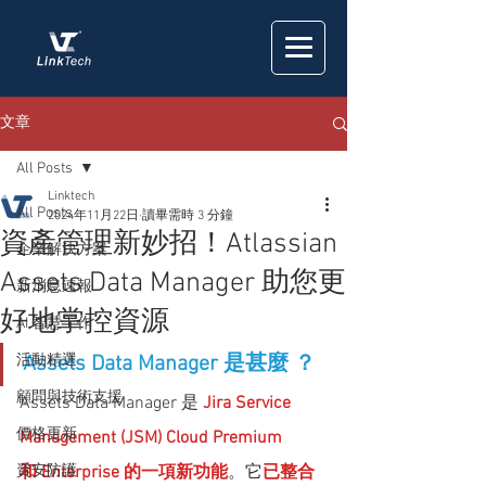
文章
All Posts
Linktech
All Posts
2024年11月22日
讀畢需時 3 分鐘
資產管理新妙招！Atlassian
企業解決方案
Assets Data Manager 助您更
新消息速報
好地掌控資源
AI 智慧工作
活動精選
Assets Data Manager 是甚麼 ？
顧問與技術支援
Assets Data Manager 是 
Jira Service 
價格更新
Management (JSM) Cloud Premium
資安防護
和 Enterprise 的一項新功能
。它
已整合