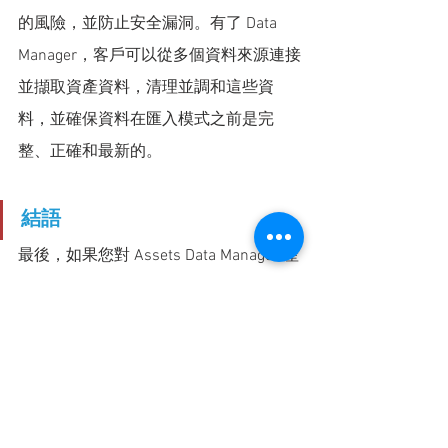
的風險，並防止安全漏洞。有了 Data 
Manager，客戶可以從多個資料來源連接
並擷取資產資料，清理並調和這些資
料，並確保資料在匯入模式之前是完
整、正確和最新的。
結語
最後，如果您對 Assets Data Manager 產
品介紹有興趣，歡迎來電或來信洽
詢 Linktech 友環企業，我們有專業的顧
問團隊可以為您展示各項工作管理工具
整合案例，並提供各位客製化服務建
議，感謝您閱讀本篇功能介紹，期待未
來為您提供更多支持與協助！