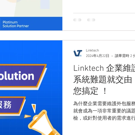
年 5月正式公告更名為「Atlas
Linktech
2024年4月22日
讀畢需時 2 
Linktech 企
系統難題就交由 L
您搞定 ！
為什麼企業需要維護外包服務
就會成為一項非常重要的議
檢，或針對使用者的需求進
累積下來會對 IT 或者 MI
投入研究相關設置的時間成