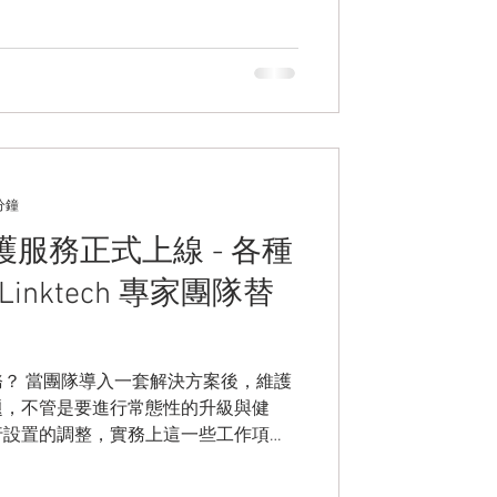
sian Guard」，通過進階控制
分鐘
業維護服務正式上線 - 各種
inktech 專家團隊替
？ 當團隊導入一套解決方案後，維護
題，不管是要進行常態性的升級與健
行設置的調整，實務上這一些工作項目
S 團隊造成相當的壓力，同時也必須在前期
本，如果導