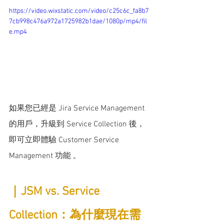
https://video.wixstatic.com/video/c25c6c_fa8b7
7cb998c476a972a1725982b1dae/1080p/mp4/fil
e.mp4
如果您已經是 Jira Service Management 
的用戶，升級到 Service Collection 後，
即可立即體驗 Customer Service 
Management 功能 。
｜JSM vs. Service 
Collection：為什麼現在需