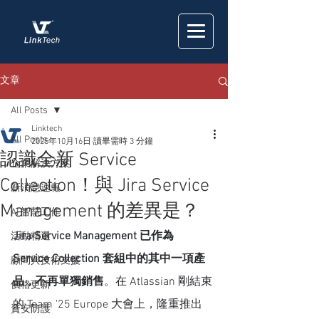
文章
All Posts
Linktech
All Posts
2025年10月16日
讀畢需時 3 分鐘
認識全新 Service
企業解決方案
Collection！與 Jira Service
新消息速報
Management 的差異是？
AI 智慧工作
Jira Service Management 已作為 
活動精選
Service Collection 套組中的其中一項產
顧問與技術支援
品，不再單獨銷售
。在 Atlassian 剛結束
價格更新
的 Team '25 Europe 大會上，隆重推出 
資安防護