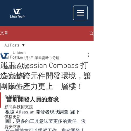
文章
All Posts
Linktech
All Posts
2024年2月5日
讀畢需時 3 分鐘
運用 Atlassian Compass 打
企業解決方案
造完整跨元件開發環境，讓
新消息速報
團隊生產力更上一層樓！
AI 智慧工作
活動精選
當前開發人員的窘境
顧問與技術支援
根據 Atlassian 開發者現狀調查 (如下
價格更新
圖)，
更多的工具意味著更多的責任，沒
資安防護