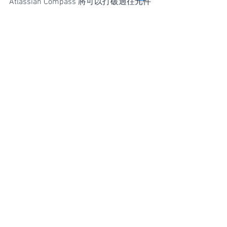
Atlassian Compass 將可以打破過往元件
開發團隊，沒有可以整合所有相關 
CI/CD 系統資訊彙整的困境，並解決跨元
件團隊彼此之間進行資料溝通時，沒有
一個統一平台可以做整體元件關聯追蹤
和討論的窘迫。
Compass 提供了一個軟體開發元件不斷
發展的整體檢視以及圍繞它們構建和協
作的團隊的共同協作平台，我們非常樂
意協助您導入並開始使用 Atlassian 
Compass ，若想了解更多資訊或細節，
Linktech 專業的顧問團隊歡迎您來信或
來電洽詢！