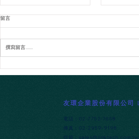
留言
撰寫留言......
Atlassian 連續四年榮獲 2026
TestRail 
Gartner® DevSecOps 平台領導
動的測試優
者，展現賦能團隊加速軟體開
的 API 支援
發的強大實力！
​友環企業股份有限公司 Lin
​電話：02-7752-7658
​傳真：02-2959-9198
​信箱：
sales@linktech.com.tw