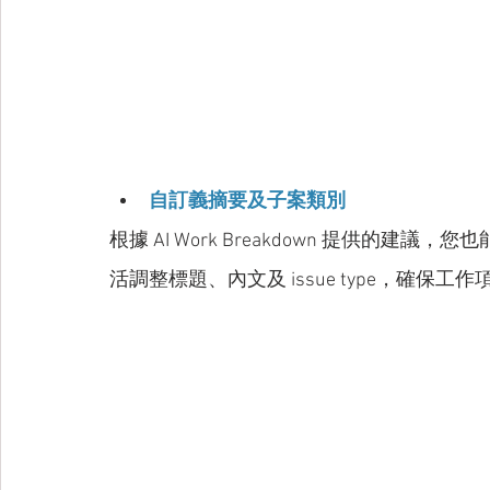
自訂義摘要及子案類別
根據 AI Work Breakdown 提供的建議
活調整標題、內文及 issue type，確保