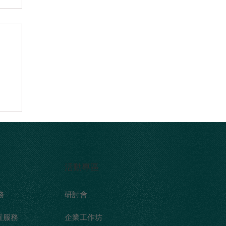
原
，
​活動專區
務
研討會
建置服務
企業工作坊