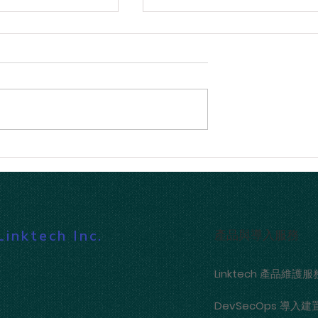
10.5 版本更新：AI 驅
Linktech 獨家專訪 Oobeya 
先級排序、更豐富
廠專家：突破軟體開發瓶頸
精準衡量 AI 工具的真實 ROI
ktech Inc.
產品與導入服務
Linktech 產品維護服
DevSecOps 導入