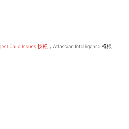
gest Child Issues 按鈕
，Atlassian Intelligence 將根