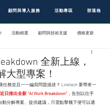
顧問與導入服務
活動專區
部落格
作
活動精選
顧問與技術支援
價格更新
k Breakdown 全新上線，
拆解大型專案！
並且一一編寫問題描述？ Linktech 要帶來一
ence 近日推出全新 “AI Work Breakdown”
，告別以往手
AI 為您自動分解專案、提供建議，只需點擊幾下便可以通