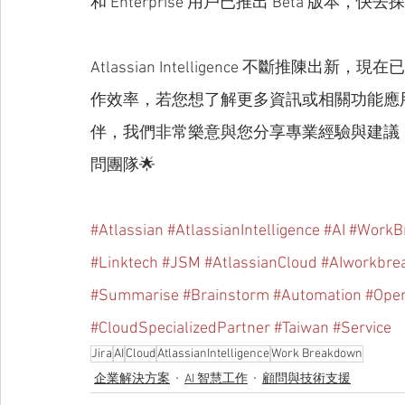
和 Enterprise 用戶已推出 Beta 版本
Atlassian Intelligence 不斷
作效率，若您想了解更多資訊或相關功能應用，Link
伴，我們非常樂意與您分享專業經驗與建議，歡迎
問團隊🌟
#Atlassian
#AtlassianIntelligence
#AI
#WorkB
#Linktech
#JSM
#AtlassianCloud
#AIworkbre
#Summarise
#Brainstorm
#Automation
#Ope
#CloudSpecializedPartner
#Taiwan
#Service
Jira
AI
Cloud
AtlassianIntelligence
Work Breakdown
企業解決方案
AI 智慧工作
顧問與技術支援