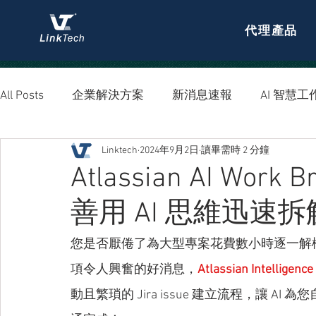
代理產品
All Posts
企業解決方案
新消息速報
AI 智慧工
Linktech
2024年9月2日
讀畢需時 2 分鐘
資安防護
Atlassian AI Wor
善用 AI 思維迅速
您是否厭倦了為大型專案花費數小時逐一解構任務
項令人興奮的好消息，
Atlassian Intellig
動且繁瑣的 Jira issue 建立流程，讓 