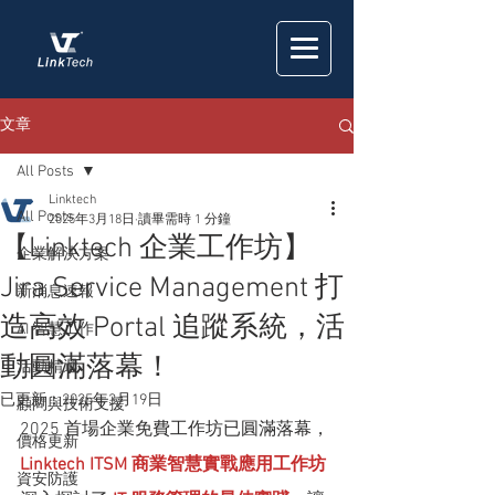
文章
All Posts
Linktech
All Posts
2025年3月18日
讀畢需時 1 分鐘
【Linktech 企業工作坊】
企業解決方案
Jira Service Management 打
新消息速報
造高效 Portal 追蹤系統，活
AI 智慧工作
動圓滿落幕！
活動精選
已更新：
2025年3月19日
顧問與技術支援
2025 首場企業免費工作坊已圓滿落幕，
價格更新
Linktech ITSM 商業智慧實戰應用工作坊
資安防護