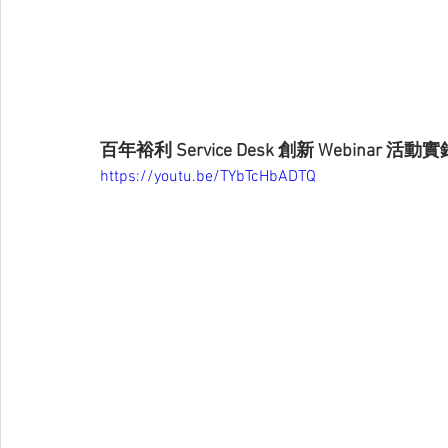
百年裕利 Service Desk 創新 Webinar 活動實
https://youtu.be/TYbTcHbADTQ