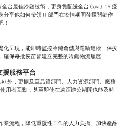
台最佳冷鏈技術，更身負配送全台 Covid-19 疫
分享他如何帶領 IT 部門在疫情期間發揮關鍵作
吧！
覺化呈現，能即時監控冷鏈倉儲與運輸追蹤，保疫
，確保每批疫苗皆建立完整的冷鏈物流履歷
部支援服務平台
lp Desk) 外，更擴及至品質部門、人力資源部門、廠務
團隊使用者互動，甚至即使在遠距辦公期間也能及時
作業流程，降低重覆性工作的人力負擔、加快產品