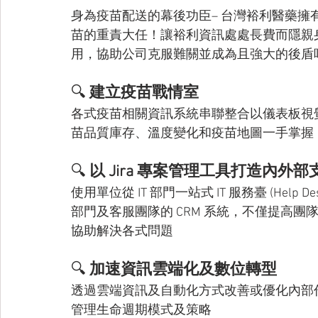
身為疫苗配送的幕後功臣– 台灣裕利醫藥擁有全
苗的重責大任！讓裕利資訊處處長費而隱親身
用，協助公司克服難關並成為且強大的後盾
🔍️ 
建立疫苗戰情室
各式疫苗相關資訊系統串聯整合以儀表板視
苗品質庫存、溫度變化和疫苗地圖一手掌握
🔍️ 
以 Jira 專案管理工具打造內外
使用單位從 IT 部門一站式 IT 服務臺 (He
部門及客服團隊的 CRM 系統，不僅提高
協助解決各式問題
🔍️ 
加速資訊雲端化及數位轉型
透過雲端資訊及自動化方式改善或優化內部
管理生命週期模式及策略