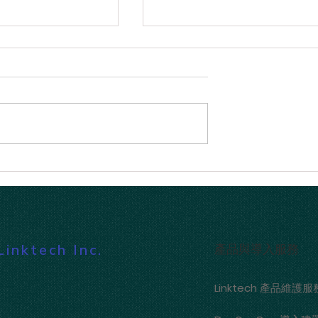
10.5 版本更新：AI 驅
Linktech 獨家專訪 Oobeya 
先級排序、更豐富
廠專家：突破軟體開發瓶頸
精準衡量 AI 工具的真實 ROI
ktech Inc.
產品與導入服務
Linktech 產品維護服