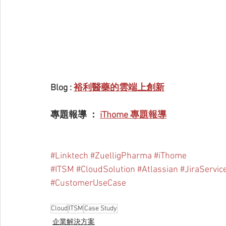
Blog : 
裕利醫藥的雲端上創新
專題報導 ： 
iThome 專題報導
#Linktech
#ZuelligPharma
#iThome
#ITSM
#CloudSolution
#Atlassian
#JiraServi
#CustomerUseCase
Cloud
ITSM
Case Study
企業解決方案