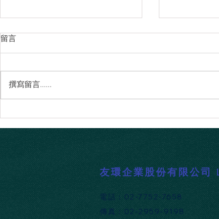
留言
撰寫留言......
Atlassian 連續四年榮獲 2026
TestRail 
Gartner® DevSecOps 平台領導
動的測試優
者，展現賦能團隊加速軟體開
的 API 支援
發的強大實力！
​友環企業股份有限公司 Lin
​電話：02-7752-7658
​傳真：02-2959-9198