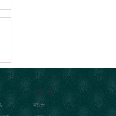
原
，
​活動專區
務
研討會