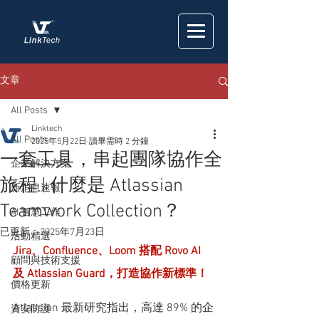
文章
All Posts
Linktech
All Posts
2025年5月22日
讀畢需時 2 分鐘
一套工具，串起團隊協作全
企業解決方案
旅程 | 什麼是 Atlassian
新消息速報
Teamwork Collection？
AI 智慧工作
已更新：
2025年7月23日
活動精選
Jira、Confluence、Loom 搭配 Rovo AI 
顧問與技術支援
及 Atlassian Guard，打造協作新標準！
價格更新
Atlassian 最新研究指出，高達 89% 的企
資安防護