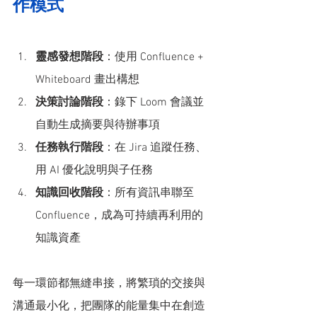
作模式
靈感發想階段
：使用 Confluence + 
Whiteboard 畫出構想
決策討論階段
：錄下 Loom 會議並
自動生成摘要與待辦事項
任務執行階段
：在 Jira 追蹤任務、
用 AI 優化說明與子任務
知識回收階段
：所有資訊串聯至 
Confluence，成為可持續再利用的
知識資產
每一環節都無縫串接，將繁瑣的交接與
溝通最小化，把團隊的能量集中在創造