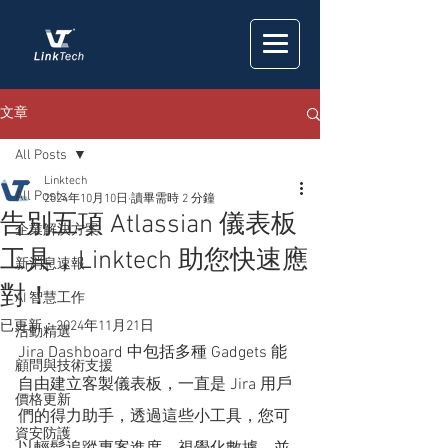
文章
All Posts
Linktech
All Posts
2024年10月10日
讀畢需時 2 分鐘
告別五項 Atlassian 儀表板
企業解決方案
工具，Linktech 助您快速應
新消息速報
對！
AI 智慧工作
已更新：
2024年11月21日
活動精選
Jira Dashboard 中包括多種 Gadgets 能
顧問與技術支援
自由建立客製儀表板，一直是 Jira 用戶
價格更新
們的得力助手，透過這些小工具，您可
資安防護