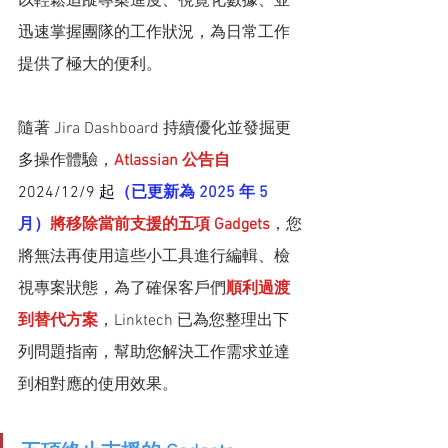
以輕鬆追蹤專案進度、視覺化數據、並
迅速掌握團隊的工作狀況，為日常工作
提供了極大的便利。
隨著 Jira Dashboard 持續優化並發掘更
多操作體驗，
Atlassian 公告自
2024/12/9 起
（已更新為 2025 年 5 
月）
將移除當前支援的五項 Gadgets
，您
將無法再使用這些小工具進行編輯、檢
視專案狀態，為了確保客戶們
順利過渡
到替代方案
，Linktech 已為您整理出下
列問題指南，幫助您解決工作需求並達
到相對應的使用效果。