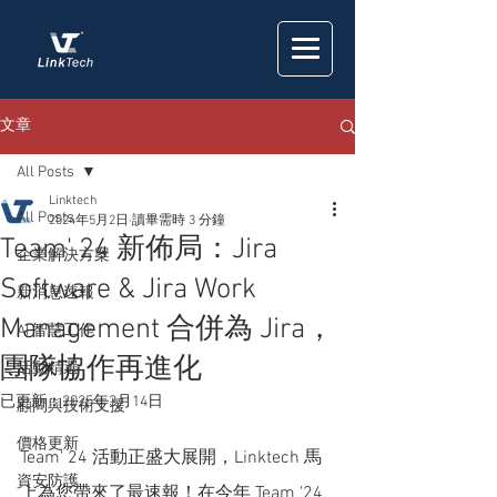
文章
All Posts
Linktech
All Posts
2024年5月2日
讀畢需時 3 分鐘
Team' 24 新佈局：Jira
企業解決方案
Software & Jira Work
新消息速報
Management 合併為 Jira，
AI 智慧工作
團隊協作再進化
活動精選
已更新：
2025年3月14日
顧問與技術支援
價格更新
Team' 24 活動正盛大展開，Linktech 馬
資安防護
上為您帶來了最速報！在今年 Team '24 