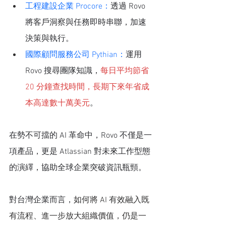
工程建設企業 Procore：
透過 Rovo 
將客戶洞察與任務即時串聯，加速
決策與執行。
國際顧問服務公司 Pythian：
運用 
Rovo 搜尋團隊知識，
每日平均節省 
20 分鐘查找時間，長期下來年省成
本高達數十萬美元
。
在勢不可擋的 AI 革命中，Rovo 不僅是一
項產品，更是 Atlassian 對未來工作型態
的演繹，協助全球企業突破資訊瓶頸。
對台灣企業而言，
如何將 AI 有效融入既
有流程、進一步放大組織價值，仍是一