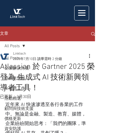
文章
All Posts
Linktech
All Posts
2025年7月10日
讀畢需時 2 分鐘
Atlassian 於 Gartner 2025 榮
企業解決方案
登為 生成式 AI 技術新興領
新消息速報
導者工具！
AI 智慧工作
已更新：
3月30日
活動精選
近年來 AI 快速滲透至各行各業的工作
顧問與技術支援
中。無論是金融、製造、教育、媒體，
價格更新
企業紛紛開始思考：「我們的團隊，準
資安防護