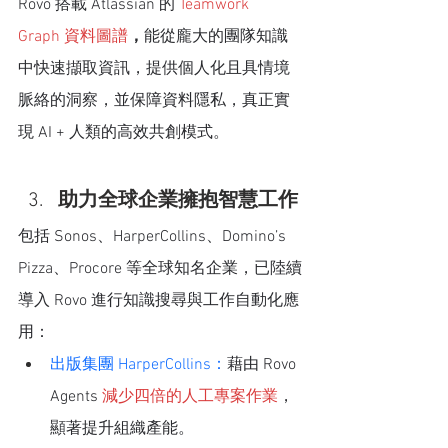
Rovo 搭載 Atlassian 的
Teamwork 
Graph 資料圖譜
，
能從龐大的團隊知識
中快速擷取資訊，提供個人化且具情境
脈絡的洞察，並保障資料隱私，真正實
現 AI + 人類的高效共創模式。
助力全球企業擁抱智慧工作
包括 Sonos、HarperCollins、Domino’s 
Pizza、Procore 等全球知名企業，已陸續
導入 Rovo 進行知識搜尋與工作自動化應
用：
出版集團 HarperCollins：
藉由 Rovo 
Agents 
減少四倍的人工專案作業
，
顯著提升組織產能。