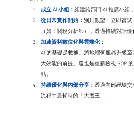
成立 AI 小組
：
組建跨部門 AI 推廣小
從日常實作開始
：
別只觀望，立即嘗試 Cha
（如：關稅分析師），透過持續對話優
加速資料數位化與雲端化
：
AI 的基礎是數據。將地端伺服器升級至雲端（如 
大效能的前提。這也是重新檢視 SOP 
點。
持續優化與內部分享
：
透過內部經驗交
流程中最耗時的「大魔王」。