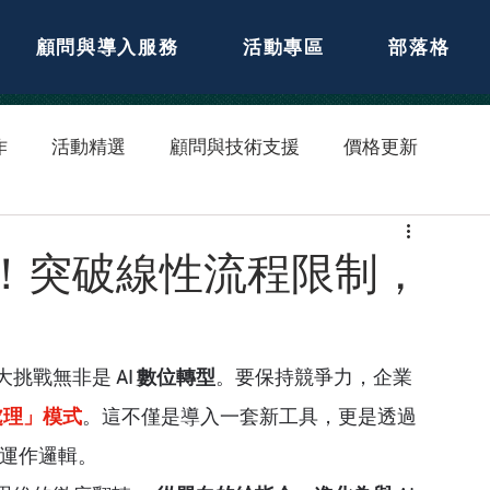
顧問與導入服務
活動專區
部落格
作
活動精選
顧問與技術支援
價格更新
已來！突破線性流程限制，
大挑戰無非是
 AI 數位轉型
。要保持競爭力，企業
處理」模式
。這不僅是導入一套新工具，更是透過
業運作邏輯。