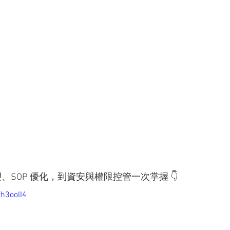
、SOP 優化，到資安與權限控管一次掌握 👇
fh3oolI4