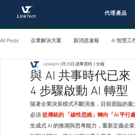
代理產品
All Posts
企業解決方案
新消息速報
AI 智慧工
Linktech
3月25日
讀畢需時 3 分鐘
資安防護
與 AI 共事時代
4 步驟啟動 AI 轉型
隨著企業決策模式不斷演進，
目前面臨的最
必須 
從傳統的 「線性思維」轉向「AI 平行
生成式 AI 的推測與思考能力，重新定義企