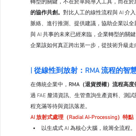
轉型的關鍵，不在於單純導入工具，而在於思
的協作共創。
對比人工的線性流程與 AI 介
脈絡、進行推測、提供建議，協助企業以全
與 AI 共事的未來已經來臨，企業轉型的關
企業該如何真正跨出第一步，從技術升級走向
| 從線性到放射：RMA 流程的智
在傳統企業中，
RMA（退貨授權）流程高
過 FAE 釐清資訊、生管查詢生產資料、測
程充滿等待與資訊落差。
AI 放射式處理（Radial AI-Processing）特點
以生成式 AI 為核心大腦，統籌全流程。