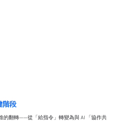
關鍵階段
的翻轉——從「給指令」轉變為與 AI 「協作共