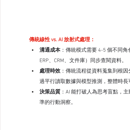
傳統線性 vs. AI 放射式處理：
溝通成本
：傳統模式需要 4-5 個不同
ERP、CRM、文件庫）同步查閱資料。
處理時效
：傳統流程從資料蒐集到根因
過平行讀取數據與模型推測，整體時長
決策品質
：AI 能打破人為思考盲點，
準的行動洞察。