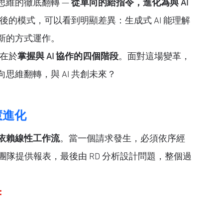
維的徹底翻轉 — 
從單向的給指令，進化為與 AI 
入後的模式，可以看到明顯差異：生成式 AI 能理解
新的方式運作。
鍵在於
掌握與 AI 協作的四個階段
。面對這場變革，
思維翻轉，與 AI 共創未來？
慧進化
度依賴線性工作流
。當一個請求發生，必須依序經
試團隊提供報表，最後由 RD 分析設計問題，整個過
：