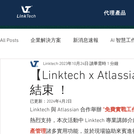
代理產品
All Posts
企業解決方案
新消息速報
AI 智慧工
Linktech
2023年10月24日
讀畢需時 1 分鐘
資安防護
【Linktech x At
結束 ！
已更新：
2024年4月2日
Linktech 與 Atlassian 合作舉辦
"免費實戰工
熱烈支持，本次活動中 Linktech 專業講師介
產管理
諸多實用功能，並於現場協助來賓進