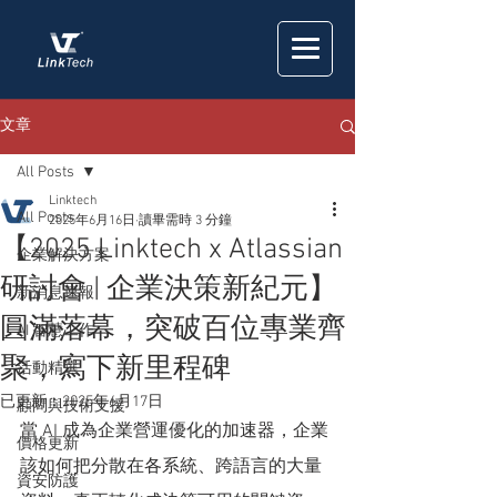
文章
All Posts
Linktech
All Posts
2025年6月16日
讀畢需時 3 分鐘
【2025 Linktech x Atlassian
企業解決方案
研討會 | 企業決策新紀元】
新消息速報
圓滿落幕，突破百位專業齊
AI 智慧工作
聚，寫下新里程碑
活動精選
已更新：
2025年6月17日
顧問與技術支援
當 AI 成為企業營運優化的加速器，企業
價格更新
該如何把分散在各系統、跨語言的大量
資安防護