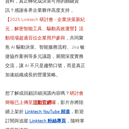
資料，真正轉化成決策可用的關鍵資
訊？感謝各界企業夥伴高度支持，
【2025 Linktech 研討會 - 企業決策新紀
元，解密智能工具、驅動高效運營】活
動現場超過百位企業用戶參與
，共同聚
焦 AI 驅動決策、智能服務流程、Jira 敏
捷協作案例等多元議題，展開深度實務
交流，讓 AI 不只是趨勢口號，而是真正
加速組織成長的營運策略。
想了解或回顧詳細演講內容嗎？
研討會
簡報已上傳至
活動官網
囉
，影片亦將陸
續上架於 
Linktech YouTube 頻道
，歡迎
訂閱與追蹤 
Linktech 粉絲專頁
，隨時掌