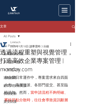
文章
All Posts
Linktech
All Posts
2025年9月18日
讀畢需時 3 分鐘
透過流程重塑與視覺管理，
企業解決方案
打造高效企業專案管理 |
新消息速報
monday.com
AI 智慧工作
在企業日常運作中，專案需求來自四面
活動精選
八方：高層指派、各部門提交、甚至臨
顧問與技術支援
時追加。然而，
當申請流程不夠明確、
價格更新
審核節點分散時，往往會導致資訊斷層
資安防護