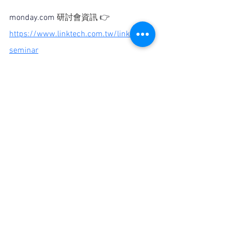
monday.com
 研討會資訊 
👉️ 
https://www.linktech.com.tw/linktech-
seminar
立即諮詢 👉️ 
https://www.linktech.com.tw/contactus
--------
『 
免費下載活動投影
片
 』
--------
｜延伸資源
monday.com 產品官網
monday.com 短片介紹