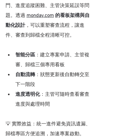
門、進度追蹤困難、主管決策延誤等問
題。透過 
monday.com
 的看板架構與自
動化設計
，可以重塑審查流程，讓進
件、審查到歸檔全程清晰可控。
智能分區
：建立專案申請、主管複
審、歸檔三個專用看板
自動流轉
：狀態更新後自動轉交至
下一階段
進度透明化
：主管可隨時查看審查
進度與處理時間
💡 實際效益：統一進件避免資訊遺漏、
歸檔專區方便追溯，加速專案啟動。