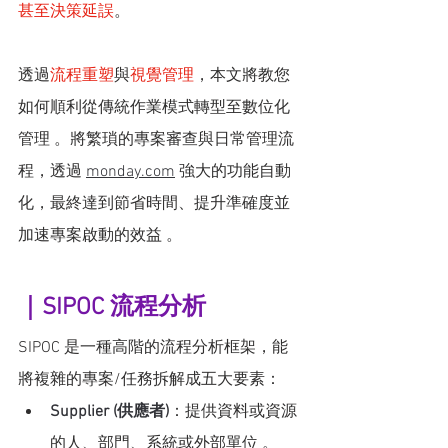
甚至決策延誤
。
透過
流程重塑
與
視覺管理
，本文將教您
如何順利從傳統作業模式轉型至數位化
管理 。將繁瑣的專案審查與日常管理流
程，透過 
monday.com
 強大的功能自動
化，最終達到節省時間、提升準確度並
加速專案啟動的效益 。
｜SIPOC 流程分析 
SIPOC 是一種高階的流程分析框架，能
將複雜的專案/任務拆解成五大要素：
Supplier (供應者)
：提供資料或資源
的人、部門、系統或外部單位 。