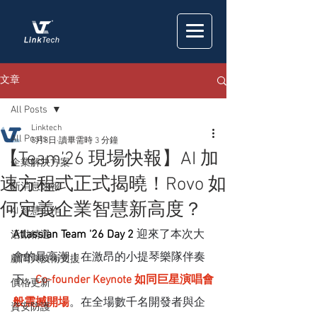
文章
All Posts
Linktech
All Posts
5月8日
讀畢需時 3 分鐘
【Team’26 現場快報】AI 加
企業解決方案
速方程式正式揭曉！Rovo 如
新消息速報
何定義企業智慧新高度？
AI 智慧工作
Atlassian Team '26 Day 2
迎來了本次大
活動精選
會的最高潮！在激昂的小提琴樂隊伴奏
顧問與技術支援
下，
Co-founder Keynote 如同巨星演唱會
價格更新
般震撼開場
。在全場數千名開發者與企
資安防護