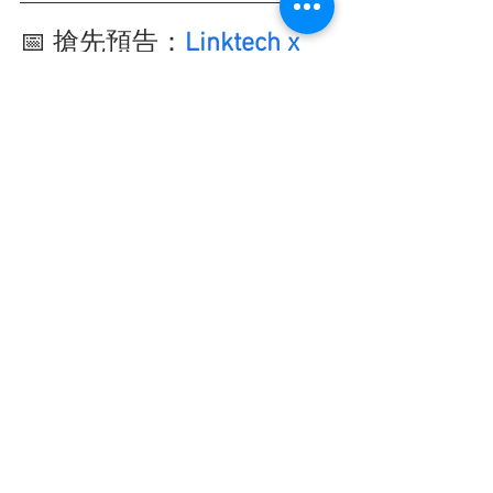
📅 搶先預告：
Linktech x 
Atlassian 六月研討會
Linktech 小編將會持續更新 Team’26 活
動相關資訊，請多多關注我們，千萬別
錯過最新消息！
偷偷提前預告給關注 Linktech Blog 的朋
友們：
 我們正在籌辦與 Atlassian 合作的
線下研討會，內容豐富多元，涵蓋：
Team'26 最新技術發布彙整
指標性客戶實戰分享
Atlassian 生態系合作廠商解決方案
絕對讓您收穫滿滿！請務必提前
預留六
月底的時間
給我們，敬請期待報名資