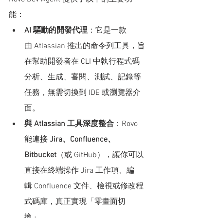
能：
AI 驅動的開發代理
：它是一款
由 Atlassian 推出的命令列工具，旨
在幫助開發者在 CLI 中執行程式碼
分析、生成、審閱、測試、記錄等
任務，無需切換到 IDE 或瀏覽器介
面。
與 Atlassian 工具深度整合
：Rovo 
能連接 
Jira、Confluence、
Bitbucket
（或 GitHub），讓你可以
直接在終端操作 Jira 工作項、編
輯 Confluence 文件、檢視或修改程
式碼庫，真正實現「零畫面切
換」。