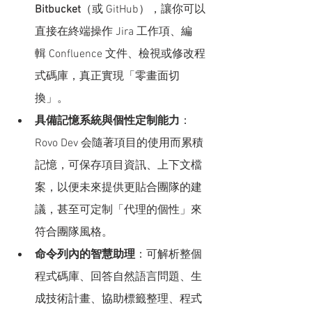
Bitbucket
（或 GitHub），讓你可以
直接在終端操作 Jira 工作項、編
輯 Confluence 文件、檢視或修改程
式碼庫，真正實現「零畫面切
換」。
具備記憶系統與個性定制能力
：
Rovo Dev 会隨著項目的使用而累積
記憶，可保存項目資訊、上下文檔
案，以便未來提供更貼合團隊的建
議，甚至可定制「代理的個性」來
符合團隊風格。
命令列內的智慧助理
：可解析整個
程式碼庫、回答自然語言問題、生
成技術計畫、協助標籤整理、程式