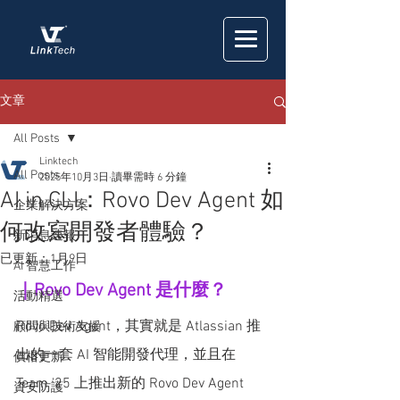
文章
All Posts
Linktech
All Posts
2025年10月3日
讀畢需時 6 分鐘
AI in CLI：Rovo Dev Agent 如
企業解決方案
何改寫開發者體驗？
新消息速報
已更新：
1月9日
AI 智慧工作
｜Rovo Dev Agent 是什麼？
活動精選
Rovo Dev Agent，其實就是 Atlassian 推
顧問與技術支援
出的一套 AI 智能開發代理，並且在 
價格更新
Team '25 上推出新的 Rovo Dev Agent 
資安防護