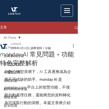
文章
All Posts
Linktech
All Posts
2025年8月28日
讀畢需時 2 分鐘
monday AI 常見問題 + 功能
企業解決方案
特色完整解析
新消息速報
在數位轉型浪潮下，AI 工具逐漸成為企
AI 智慧工作
業不可或缺的助手。
monday AI
 是 
活動精選
monday.com
 平台上的智慧功能，不僅
顧問與技術支援
能自動處理任務，還能將您的資料轉化
價格更新
為可採取行動的洞察。本篇文章將介紹 
資安防護