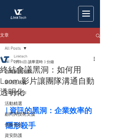
文章
All Posts
Linktech
All Posts
2月26日
讀畢需時 3 分鐘
終結會議黑洞：如何用
企業解決方案
Loom 影片讓團隊溝通自動
新消息速報
透明化
AI 智慧工作
活動精選
| 資訊的黑洞：企業效率的
顧問與技術支援
隱形殺手
價格更新
資安防護