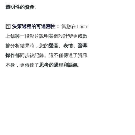
透明性的資產
。
1️⃣ 
決策過程的可追溯性
：
 當您在 Loom 
上錄製一段影片說明某個設計變更或數
據分析結果時，您的
聲音、表情、螢幕
操作
都同步被記錄。這不僅傳達了資訊
本身，更傳達了
思考的過程和語氣
。