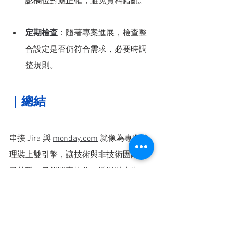
認欄位對應正確，避免資料錯亂。
定期檢查
：隨著專案進展，檢查整
合設定是否仍符合需求，必要時調
整規則。
｜總
結
串接 Jira 與 
monday.com
 就像為專案管
理裝上雙引擎，讓技術與非技術團隊各
司其職，又能緊密協作。透過以上步
驟，你可以輕鬆實現任務同步，打造高
效工作流程。如果你在整合過程中需要
專業協助或情境展示，歡迎聯繫 