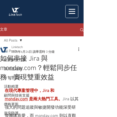
文章
All Posts
Linktech
All Posts
2025年6月24日
讀畢需時 3 分鐘
如何串接 Jira 與
企業解決方案
monday.com？輕鬆同步任
新消息速報
務，實現雙重效益
AI 智慧工作
活動精選
在現代專案管理中，Jira 和 
顧問與技術支援
monday.com
 是兩大熱門工具。
Jira 以其
價格更新
強大的問題追蹤與敏捷開發功能深受研
資安防護
發團隊喜愛，而 
monday.com
 則以直觀