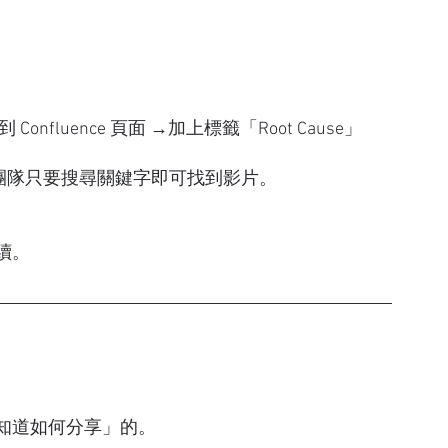
nfluence 頁面 →加上標籤「Root Cause」
狀況，團隊只要搜尋關鍵字即可找到影片。
續。
知道如何分享」的。