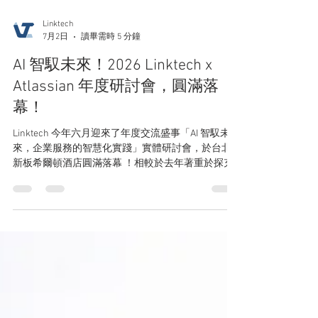
Linktech
7月2日
讀畢需時 5 分鐘
AI 智馭未來！2026 Linktech x
Atlassian 年度研討會，圓滿落
幕！
Linktech 今年六月迎來了年度交流盛事「AI 智馭未
來，企業服務的智慧化實踐」實體研討會，於台北
新板希爾頓酒店圓滿落幕 ！相較於去年著重於探充
AI 工具在單點效率上的可能性，今年度內容延續
Atlassian Anaheim Team '26 的最新趨勢 ，將焦點放
大到可規模化落地的企業級架構、資安治理、以及
全通路的智慧協作生態。 本次盛會空前熱烈，現場
不僅座無虛席，更創下了 Linktech 歷史新高規格：
成功匯聚了 7 大國外頂尖解決方案廠商強強聯手，
吸引超過 40+ 家上市櫃指標企業的高階決策者，以
及 100+ 家跨產業企業客戶齊聚一堂！在全天乾貨滿