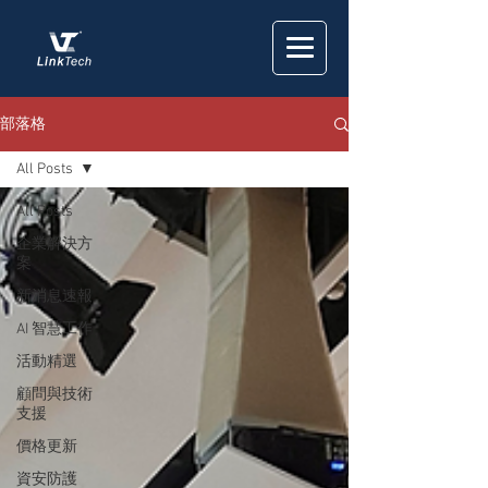
部落格
All Posts
All Posts
企業解決方
案
新消息速報
AI 智慧工作
活動精選
顧問與技術
支援
價格更新
資安防護