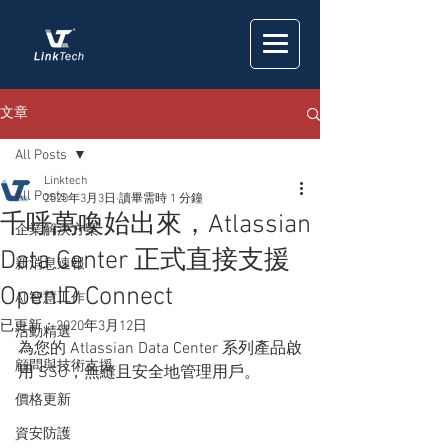
文章
All Posts
Linktech
All Posts
2020年3月3日
讀畢需時 1 分鐘
千呼萬喚始出來，Atlassian
企業解決方案
Data Center 正式直接支援
新消息速報
OpenID Connect
AI 智慧工作
已更新：
2020年3月12日
活動精選
為您的 Atlassian Data Center 系列產品啟
顧問與技術支援
用 SSO，無縫且安全地管理用戶。
價格更新
資安防護