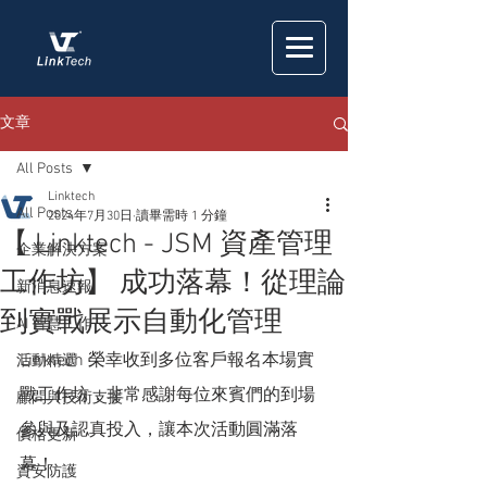
文章
All Posts
Linktech
All Posts
2024年7月30日
讀畢需時 1 分鐘
【 Linktech - JSM 資產管理
企業解決方案
工作坊】 成功落幕！從理論
新消息速報
到實戰展示自動化管理
AI 智慧工作
Linktech 榮幸收到多位客戶報名本場實
活動精選
戰工作坊，非常感謝每位來賓們的到場
顧問與技術支援
參與及認真投入，讓本次活動圓滿落
價格更新
幕！
資安防護