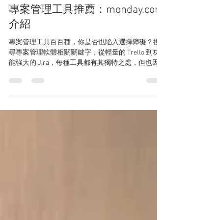
Linktech
2025年10月17日
讀畢需時 3 分鐘
專案管理工具推薦：monday.com
介紹
專案管理工具百百種，你是否也陷入選擇障礙？搜
尋專案管理軟體相關關鍵字，從輕量的 Trello 到功
能強大的 Jira，每種工具都有其獨特之處，但也因此
讓許多團隊陷入選擇困難。 如果你正在尋找一款無
程式碼也能簡單上手，讓工作流程透明化，並提供
高度客製化的工具，那麼 monday.com 絕對值得你
花時間了解。接下來由 Linktech 帶您認識這款 Work
OS 協作平台。