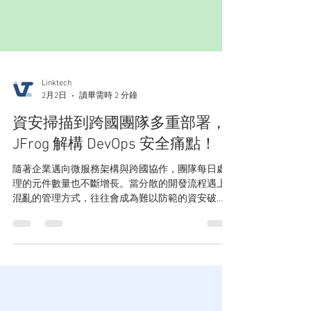
Linktech
2月2日
讀畢需時 2 分鐘
資安掃描到跨國團隊多重部署，
JFrog 解構 DevOps 安全痛點！
隨著企業邁向微服務架構與跨國協作，團隊每日處
理的元件數量也不斷增長。當分散的開發流程遇上
混亂的管理方式，往往會成為難以防範的資安破
口。企業需要的不是更多單點工具的堆疊，而是一
個能看清全貌、預先掌控風險的 DevOps 核心。本文
將深入剖析這些實務上的管理痛點，並分享 JFrog
如何透過一站式的解決方案，為企業打造堅實且安
全的 DevOps 基礎。