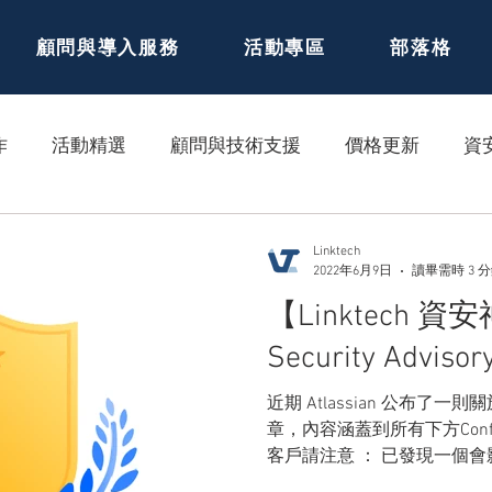
顧問與導入服務
活動專區
部落格
作
活動精選
顧問與技術支援
價格更新
資
Linktech
2022年6月9日
讀畢需時 3 
【Linktech 資安
Security Advis
近期 Atlassian 公布了一則
章，內容涵蓋到所有下方Conf
客戶請注意 ： 已發現一個會影響
洞，這 CVE 編號為...