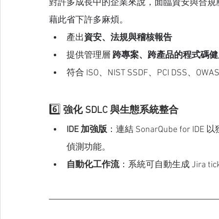
對許多成長中的企業來說，面臨資安與合規壓力更
藉此省下許多麻煩。
產出
資安、法規與稽核報告
提供管理層 
跨專案、跨產品的程式碼健
符合 ISO、NIST SSDF、PCI DSS、OW
6️⃣ 
強化 SDLC 與生態系統整合
IDE 加強版
：連結 SonarQube for IDE
偵測功能。
自動化工作流
：系統可自動生成 Jira t