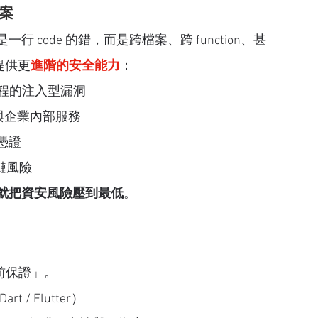
案
code 的錯，而是跨檔案、跨 function、甚
提供更
進階的安全能力
：
程的注入型漏洞
與企業內部服務
憑證
鏈風險
就把資安風險壓到最低
。
事前保證」。
Dart / Flutter）