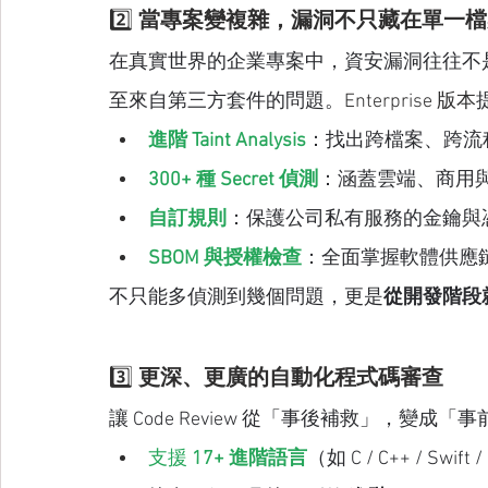
2️⃣ 
當專案變複雜，漏洞不只藏在單一檔
在真實世界的企業專案中，資安漏洞往往不是一行 
至來自第三方套件的問題。
Enterprise 版本
進階 Taint Analysis
：找出跨檔案、跨流
300+ 種 Secret 偵測
：涵蓋雲端、商用
自訂規則
：保護公司私有服務的金鑰與
SBOM 與授權檢查
：全面掌握軟體供應
不只能多偵測到幾個問題，更是
從開發階段
3️⃣ 
更深、更廣的自動化程式碼審查
讓 Code Review 從「事後補救」，變成「
支援 
17+ 進階語言
（如 C / C++ / Swift / 