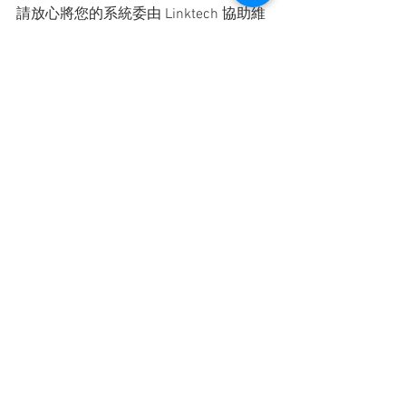
請放心將您的系統委由 Linktech 協助維
護，我們將會是您系統維運最佳神隊
友。
#Jira
#Confluence
#Bitbucket
#Bamboo
#Fisheye
#Crucible
#Crowd
#Server
#DataCenter
#Security
#Linktech
#AtlassianPlatinumSolutionPartner
#Taiwan
Atlassian
Data Center
Security
Server
資安防護
企業解決方案
查看全部
最新文章