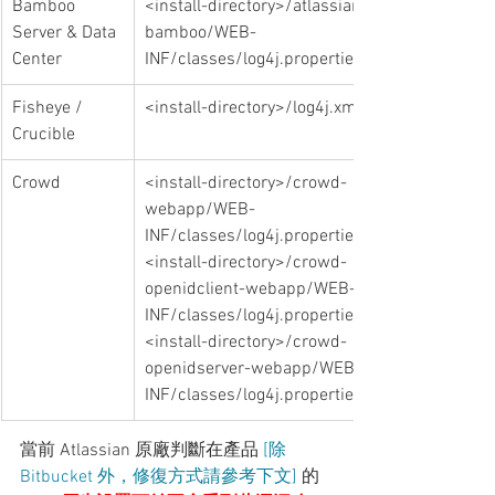
Bamboo 
​<install-directory>/atlassian-
Server & Data 
bamboo/WEB-
Center
INF/classes/log4j.properties
Fisheye / 
<install-directory>/log4j.xml
Crucible
Crowd
​<install-directory>/crowd-
webapp/WEB-
INF/classes/log4j.properties
<install-directory>/crowd-
openidclient-webapp/WEB-
INF/classes/log4j.properties
<install-directory>/crowd-
openidserver-webapp/WEB-
INF/classes/log4j.properties
當前 Atlassian 原廠判斷在產品 
[除 
Bitbucket 外，修復方式請參考下文]
的 