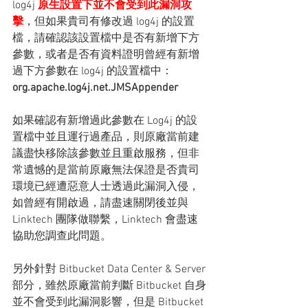
log4j 
原生設置下並不會受到此漏洞攻
擊
，但如果貴司有修改過 log4j 的設置
檔，請確認該設置檔中是否有新增下方
參數，或者是否有資料證明曾經有新增
過下方參數在 log4j 的設置檔中：
org.apache.log4j.net.JMSAppender
如果確認有新增過此參數在 Log4j 的設
置檔中並且運行過產品，則原廠當前建
議盡快移除該參數並且重啟服務，但非
常遺憾的是當前原廠無法保證是否貴司
環境已經遭惡意人士透過此漏洞入侵，
如曾經有開啟過，請盡速關閉後並與 
Linktech 團隊做聯繫，Linktech 會盡速
協助您調查此問題。
另外針對 Bitbucket Data Center & Server
部分，雖然原廠當前判斷 Bitbucket 自身
並不會受到此漏洞影響，但是 Bitbucket 