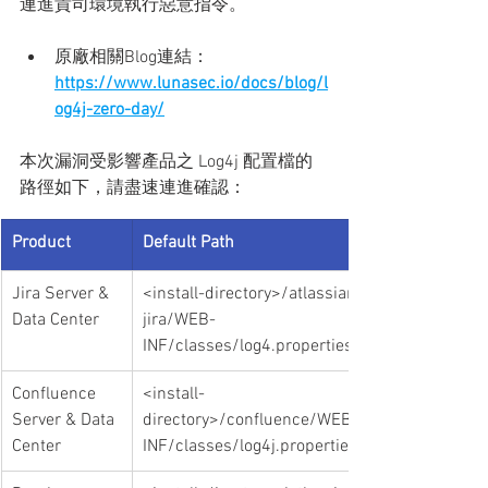
連進貴司環境執行惡意指令。
原廠相關Blog連結：
https://www.lunasec.io/docs/blog/l
og4j-zero-day/
本次漏洞受影響產品之 Log4j 配置檔的
路徑如下，請盡速連進確認：
Product
​Default Path
Jira Server & 
<install-directory>/atlassian-
Data Center
jira/WEB-
INF/classes/log4.properties
Confluence 
<install-
Server & Data 
directory>/confluence/WEB-
Center
INF/classes/log4j.properties