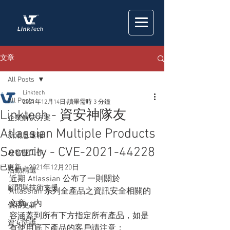
文章
All Posts
Linktech
All Posts
2021年12月14日
讀畢需時 3 分鐘
Linktech - 資安神隊友
企業解決方案
Atlassian Multiple Products
新消息速報
Security - CVE-2021-44228
AI 智慧工作
已更新：
2021年12月20日
活動精選
近期 Atlassian 公布了一則關於 
顧問與技術支援
Atlassian 系列全產品之資訊安全相關的
文章，內
價格更新
容涵蓋到所有下方指定所有產品，如是
資安防護
有使用底下產品的客戶請注意：