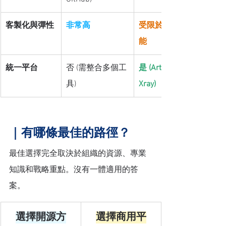
客製化與彈性
非常高
受限於供應商功
能
統一平台
否 (需整合多個工
是 (Artifactory + 
具)
Xray)
｜
有哪條最佳的路徑？
最佳選擇完全取決於組織的資源、專業
知識和戰略重點。沒有一體適用的答
案。
選擇開源方
選擇商用平