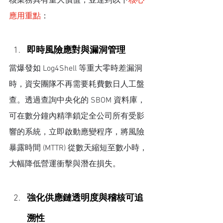
核業務具有重大價值，並達到以下
核心
應用重點
：
即時風險應對與漏洞管理
當爆發如 Log4Shell 等重大零時差漏洞
時，資安團隊不再需要耗費數日人工盤
查。透過查詢中央化的 SBOM 資料庫，
可在數分鐘內精準鎖定全公司所有受影
響的系統，立即啟動應變程序，將風險
暴露時間 (MTTR) 從數天縮短至數小時，
大幅降低營運衝擊與潛在損失。
強化供應鏈透明度與稽核可追
溯性