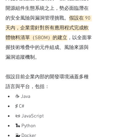
開源組件生態系統之上，勢必面臨潛在
的安全風險與漏洞管理挑戰。
假設在 90 
天內，企業需針對所有應用程式完成軟
體物料清單（SBOM）的建立
，以全面掌
握技術堆疊中的元件組成、風險來源與
漏洞追蹤機制。
假設目前企業內部的開發環境涵蓋多種
語言與平台，包括：
☕ Java
♯ C#
📜 JavaScript
🐍 Python
🐳 Docker