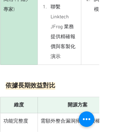
聯繫
專家)
模 PoC
Linktech 
JFrog 業務
提供精確報
價與客製化
演示
依據長期效益對比
維度
開源方案
功能完整度
需額外整合漏洞掃描與授權工具