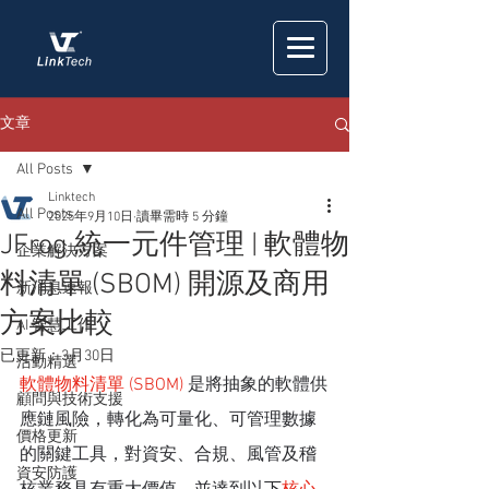
文章
All Posts
Linktech
All Posts
2025年9月10日
讀畢需時 5 分鐘
JFrog 統一元件管理 | 軟體物
企業解決方案
料清單 (SBOM) 開源及商用
新消息速報
方案比較
AI 智慧工作
已更新：
3月30日
活動精選
軟體物料清單 (SBOM) 
是將抽象的軟體供
顧問與技術支援
應鏈風險，轉化為可量化、可管理數據
價格更新
的關鍵工具，對資安、合規、風管及稽
資安防護