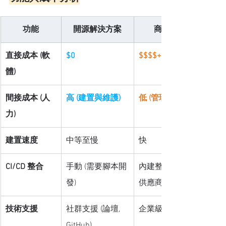
功能
開源解決方案
商用平台
直接成本 (軟
$0
$$$$+ (高昂)
體)
間接成本 (人
高 (建置與維護)
低 (管理任務)
力)
建置速度
中等至慢
快
CI/CD 整合
手動 (需要腳本開
內建整合套件/請
發)
供應商協助開發
技術支援
社群支援 (論壇, 
企業級支援 (SLA)
GitHub)