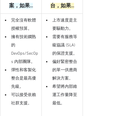
案，如果...
台，如果...
完全沒有軟體
上市速度是主
授權預算。
要驅動力。
擁有技術嫻熟
需要有服務等
的 
級協議 (SLA) 
DevOps/SecOp
的保證支援。
s 內部團隊。
偏好緊密整合
彈性和客製化
的單一供應商
整合是最高優
解決方案。
先級。
希望將內部維
可以接受依賴
運工作量降至
社群支援。
最低。