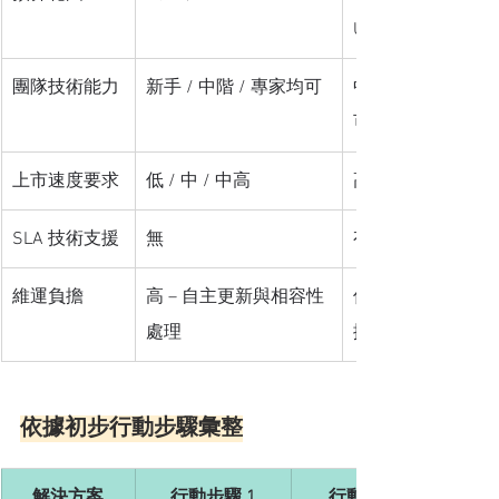
USD 或更高
團隊技術能力
新手 / 中階 / 專家均可
中階 / 專家最佳
可透過 SLA 支援
上市速度要求
低 / 中 / 中高
高 / 極高
SLA 技術支援
無
有
維運負擔
高 – 自主更新與相容性
低 – 官方持續更
處理
援
依據初步行動步驟彙整
解決方案
行動步驟 1
行動步驟 2