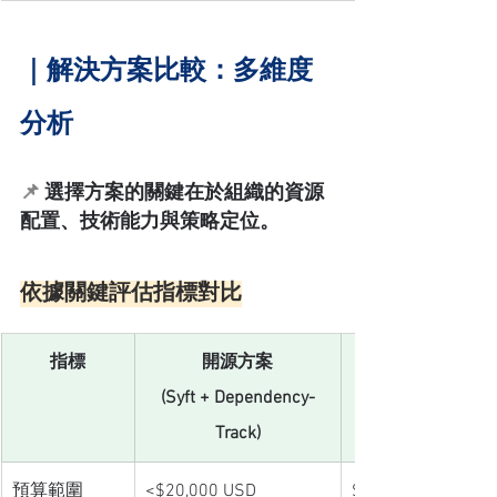
｜
解決方案比較：多維度
分析
📌 
選擇方案的關鍵在於組織的資源
配置、技術能力與策略定位。
依據關鍵評估指標對比
指標
開源方案
(Syft + Dependency-
Track)
預算範圍
<$20,000 USD
$20,000 – $50,000