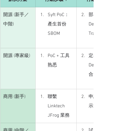
開源 (新手／
Syft PoC：
部署 
中階)
產生首份 
Dependency-
SBOM
Track 伺服器
開源 (專家級)
PoC + 工具
定義 Syft + 
熟悉
Dep-Track 整
合策略
商用 (新手)
聯繫
申請試用 / 
Linktech 
示範
JFrog 業務
商用 (中階／
試用或小規