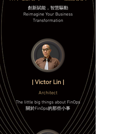
創新賦能，智慧驅動
Reimagine Your Business
Transformation
| Victor Lin |
Architect
The little big things about FinOps
關於FinOps的那些小事