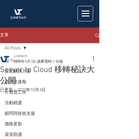
文章
All Posts
Linktech
All Posts
2020年9月3日
讀畢需時 2 分鐘
Server to Cloud 移轉秘訣大
企業解決方案
公開
新消息速報
已更新：
2022年10月3日
AI 智慧工作
活動精選
顧問與技術支援
價格更新
資安防護