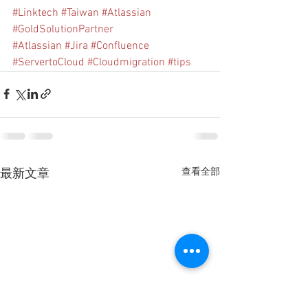
#Linktech
#Taiwan
#Atlassian
#GoldSolutionPartner
#Atlassian
#Jira
#Confluence
#ServertoCloud
#Cloudmigration
#tips
查看全部
最新文章