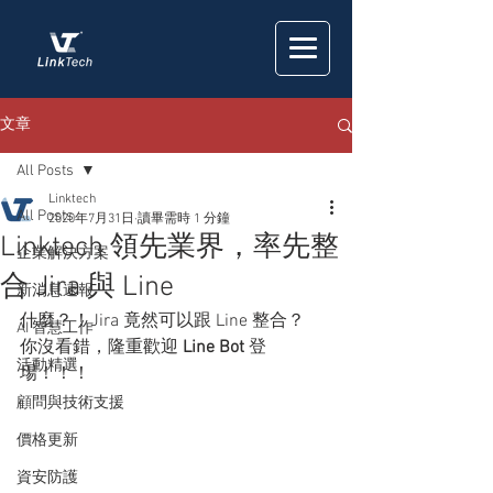
文章
All Posts
Linktech
All Posts
2020年7月31日
讀畢需時 1 分鐘
Linktech 領先業界，率先整
企業解決方案
合 Jira 與 Line
新消息速報
什麼？！Jira 竟然可以跟 Line 整合？
AI 智慧工作
你沒看錯，隆重歡迎 
Line Bot 
登
活動精選
場！！！
顧問與技術支援
價格更新
資安防護