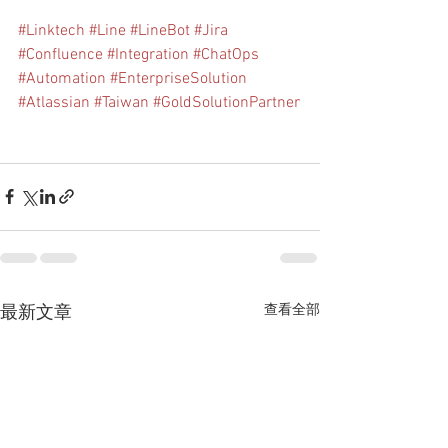
#Linktech
#Line
#LineBot
#Jira
#Confluence
#Integration
#ChatOps
#Automation
#EnterpriseSolution
#Atlassian
#Taiwan
#GoldSolutionPartner
查看全部
最新文章