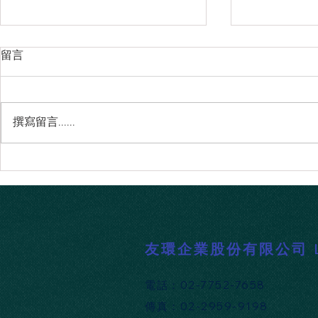
留言
撰寫留言......
Atlassian 連續四年榮獲 2026
TestRail 
Gartner® DevSecOps 平台領導
動的測試優
者，展現賦能團隊加速軟體開
的 API 支援
發的強大實力！
​友環企業股份有限公司 Lin
​電話：02-7752-7658
​傳真：02-2959-9198