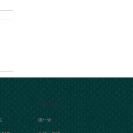
公
​活動專區
務
研討會